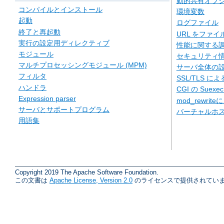
動的共有オブジェ
コンパイルとインストール
環境変数
起動
ログファイル
終了と再起動
URL をファ
実行の設定用ディレクティブ
性能に関する
モジュール
セキュリティ
マルチプロセッシングモジュール (MPM)
サーバ全体の
フィルタ
SSL/TLS に
ハンドラ
CGI の Suexe
Expression parser
mod_rewriteに
サーバとサポートプログラム
バーチャルホ
用語集
Copyright 2019 The Apache Software Foundation.
この文書は
Apache License, Version 2.0
のライセンスで提供されていま