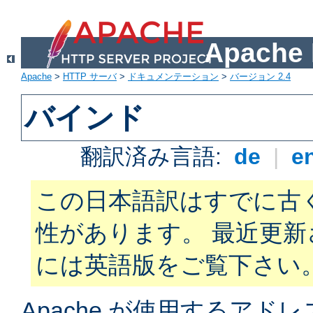
Apach
Apache
>
HTTP サーバ
>
ドキュメンテーション
>
バージョン 2.4
バインド
翻訳済み言語:
de
|
e
この日本語訳はすでに古
性があります。 最近更
には英語版をご覧下さい
Apache が使用するアド