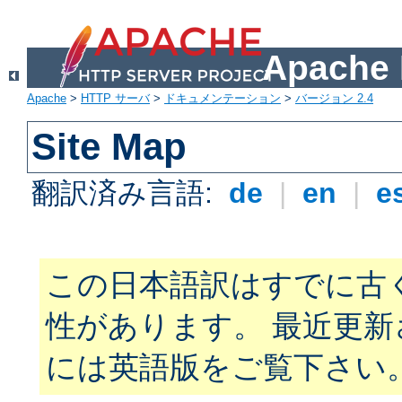
Apach
Apache
>
HTTP サーバ
>
ドキュメンテーション
>
バージョン 2.4
Site Map
翻訳済み言語:
de
|
en
|
e
この日本語訳はすでに古
性があります。 最近更
には英語版をご覧下さい