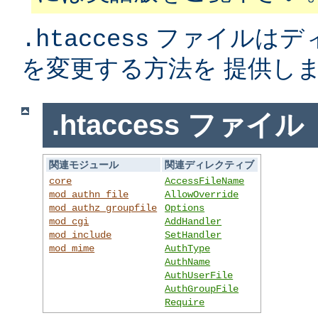
ファイルはデ
.htaccess
を変更する方法を 提供し
.htaccess ファイル
関連モジュール
関連ディレクティブ
core
AccessFileName
mod_authn_file
AllowOverride
mod_authz_groupfile
Options
mod_cgi
AddHandler
mod_include
SetHandler
mod_mime
AuthType
AuthName
AuthUserFile
AuthGroupFile
Require