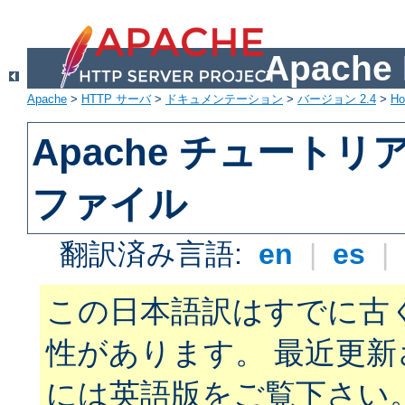
Apach
Apache
>
HTTP サーバ
>
ドキュメンテーション
>
バージョン 2.4
>
H
Apache チュートリアル:
ファイル
翻訳済み言語:
en
|
es
|
この日本語訳はすでに古
性があります。 最近更
には英語版をご覧下さい