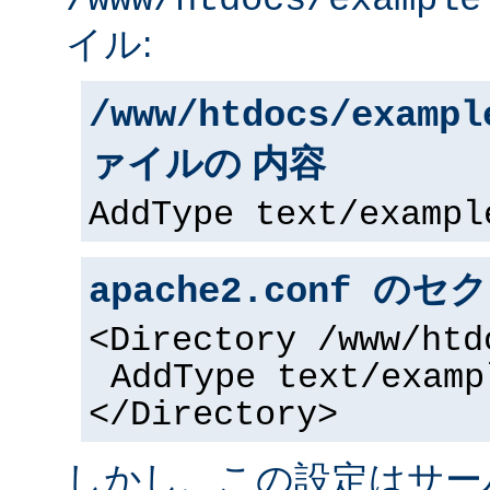
/www/htdocs/example
イル:
/www/htdocs/exampl
ァイルの 内容
AddType text/exampl
apache2.conf の
<Directory /www/htd
AddType text/examp
</Directory>
しかし、この設定はサー