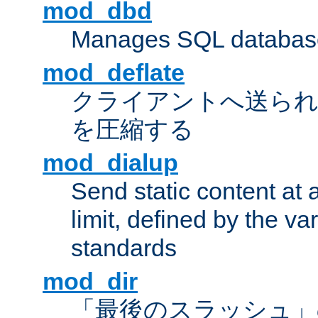
mod_dbd
Manages SQL database
mod_deflate
クライアントへ送ら
を圧縮する
mod_dialup
Send static content at 
limit, defined by the v
standards
mod_dir
「最後のスラッシュ」