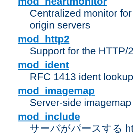
mod_heartmonitor
Centralized monitor fo
origin servers
mod_http2
Support for the HTTP/2
mod_ident
RFC 1413 ident looku
mod_imagemap
Server-side imagemap
mod_include
サーバがパースする ht