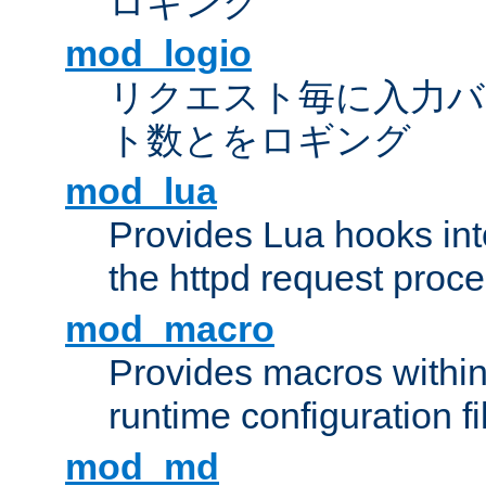
ロギング
mod_logio
リクエスト毎に入力バ
ト数とをロギング
mod_lua
Provides Lua hooks into
the httpd request proc
mod_macro
Provides macros withi
runtime configuration fi
mod_md