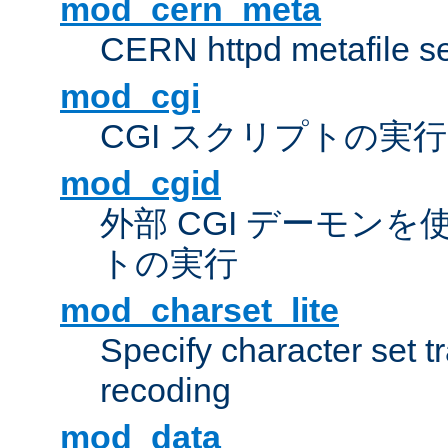
mod_cern_meta
CERN httpd metafile s
mod_cgi
CGI スクリプトの実行
mod_cgid
外部 CGI デーモンを使
トの実行
mod_charset_lite
Specify character set tr
recoding
mod_data