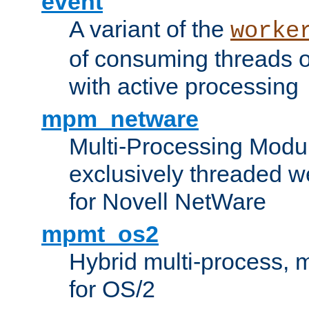
event
A variant of the
worke
of consuming threads o
with active processing
mpm_netware
Multi-Processing Modu
exclusively threaded w
for Novell NetWare
mpmt_os2
Hybrid multi-process,
for OS/2