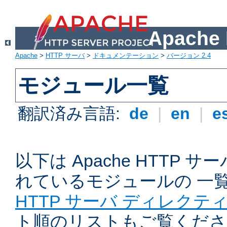
Apach
Apache
>
HTTP サーバ
>
ドキュメンテーション
>
バージョン 2.4
モジュール一覧
翻訳済み言語:
de
|
en
|
e
以下は Apache HTTP
れているモジュールの 一
HTTP サーバ ディレクテ
ト順のリストもご覧くださ