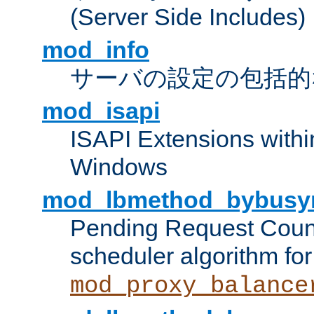
(Server Side Includes)
mod_info
サーバの設定の包括的
mod_isapi
ISAPI Extensions withi
Windows
mod_lbmethod_bybusy
Pending Request Count
scheduler algorithm for
mod_proxy_balance