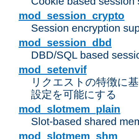
Cookie based session 
mod_session_crypto
Session encryption sup
mod_session_dbd
DBD/SQL based sessio
mod_setenvif
リクエストの特徴に基
設定を可能にする
mod_slotmem_plain
Slot-based shared mem
mod_slotmem_shm