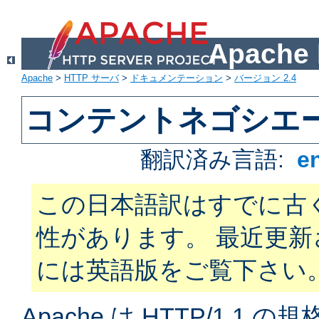
Apach
Apache
>
HTTP サーバ
>
ドキュメンテーション
>
バージョン 2.4
コンテントネゴシエ
翻訳済み言語:
e
この日本語訳はすでに古
性があります。 最近更
には英語版をご覧下さい
Apache は HTTP/1.1