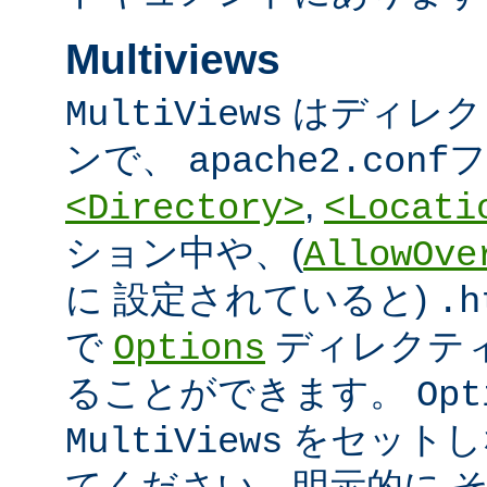
Multiviews
はディレク
MultiViews
ンで、
フ
apache2.conf
,
<Directory>
<Locati
ション中や、(
AllowOve
に 設定されていると)
.h
で
ディレクテ
Options
ることができます。
Opt
をセットし
MultiViews
てください。明示的に 