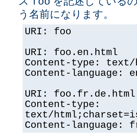
ス
を記述している
foo
う名前になります。
URI: foo
URI: foo.en.html
Content-type: text/
Content-language: e
URI: foo.fr.de.html
Content-type:
text/html;charset=i
Content-language: f