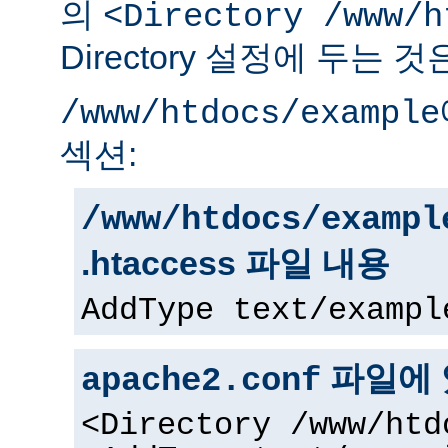
의
<Directory /www/h
Directory 설정에 두는 
/www/htdocs/example
섹션:
/www/htdocs/exampl
.htaccess 파일 내용
AddType text/exampl
파일에 
apache2.conf
<Directory /www/htd