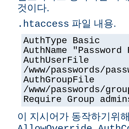
것이다.
파일 내용.
.htaccess
AuthType Basic
AuthName "Password 
AuthUserFile
/www/passwords/pass
AuthGroupFile
/www/passwords/grou
Require Group admin
이 지시어가 동작하기위
AllowOverride AuthC