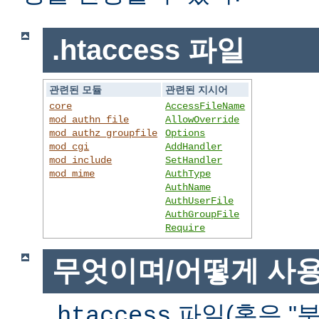
.htaccess 파일
관련된 모듈
관련된 지시어
core
AccessFileName
mod_authn_file
AllowOverride
mod_authz_groupfile
Options
mod_cgi
AddHandler
mod_include
SetHandler
mod_mime
AuthType
AuthName
AuthUserFile
AuthGroupFile
Require
무엇이며/어떻게 사
파일(혹은 "분
.htaccess