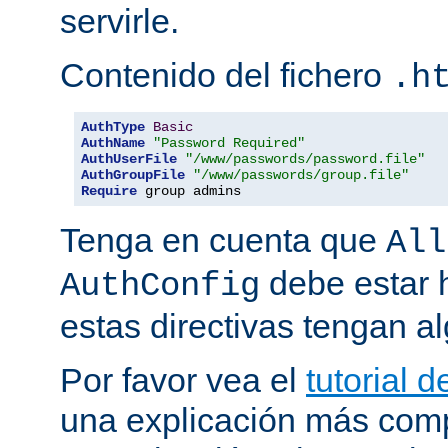
servirle.
Contenido del fichero
.h
AuthType
Basic
AuthName
"Password Required"
AuthUserFile
"/www/passwords/password.file"
AuthGroupFile
"/www/passwords/group.file"
Require
 group admins
Tenga en cuenta que
All
debe estar h
AuthConfig
estas directivas tengan al
Por favor vea el
tutorial 
una explicación más comp