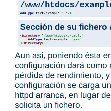
/www/htdocs/exampl
AddType
 text
/
example 
".exm"
Sección de su fichero
<
Directory
"/www/htdocs/example"
>
AddType
 text
/
example 
".exm"
</
Directory
>
Aun así, poniendo ésta en
configuración dará como 
pérdida de rendimiento, y
configuración se carga u
httpd arranca, en lugar d
solicita un fichero.