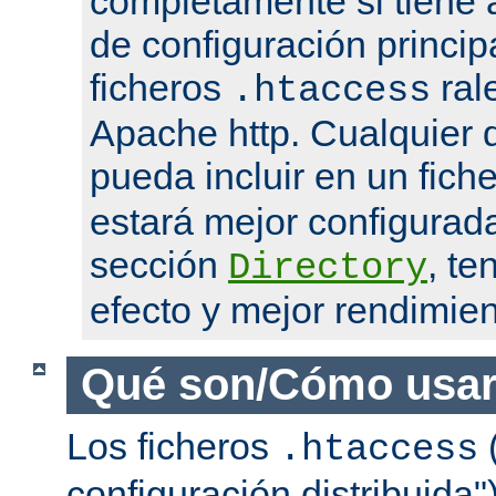
completamente si tiene 
de configuración princip
ficheros
ral
.htaccess
Apache http. Cualquier d
pueda incluir en un fich
estará mejor configurad
sección
, te
Directory
efecto y mejor rendimien
Qué son/Cómo usar
Los ficheros
(
.htaccess
configuración distribuida"