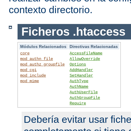
contexto directorio.
Ficheros .htaccess
Módulos Relacionados
Directivas Relacionadas
core
AccessFileName
mod_authn_file
AllowOverride
mod_authz_groupfile
Options
mod_cgi
AddHandler
mod_include
SetHandler
mod_mime
AuthType
AuthName
AuthUserFile
AuthGroupFile
Require
Debería evitar usar fich