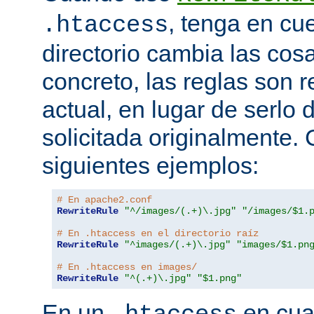
, tenga en cu
.htaccess
directorio cambia las cos
concreto, las reglas son re
actual, en lugar de serlo 
solicitada originalmente.
siguientes ejemplos:
# En apache2.conf
RewriteRule
"^/images/(.+)\.jpg"
"/images/$1.
# En .htaccess en el directorio raíz
RewriteRule
"^images/(.+)\.jpg"
"images/$1.pn
# En .htaccess en images/
RewriteRule
"^(.+)\.jpg"
"$1.png"
En un
en cual