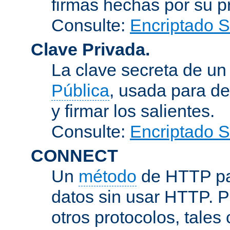
firmas hechas por su pr
Consulte:
Encriptado 
Clave Privada.
La clave secreta de u
Pública
, usada para de
y firmar los salientes.
Consulte:
Encriptado 
CONNECT
Un
método
de HTTP par
datos sin usar HTTP. 
otros protocolos, tales