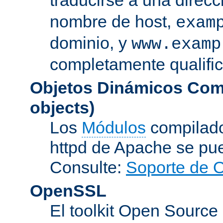
nombre de host,
exam
dominio, y
www.examp
completamente qualifi
Objetos Dinámicos Com
objects)
Los
Módulos
compilado
httpd de Apache se pu
Consulte:
Soporte de 
OpenSSL
El toolkit Open Sourc