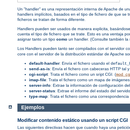
Un "handler" es una representación interna de Apache de una
handlers implícitos, basados en el tipo de fichero de que se 
ficheros se tratan de forma diferente.
Handlers pueden ser usados de manera explicita, basándose en
cuenta el tipo de fichero que se trate. Esto es una ventaja 
asignar tanto un tipo
como
un handler. (Consulte también la
Los Handlers pueden tanto ser compilados con el servidor co
core con el servidor de la distribución estándar de Apache so
default-handler
: Envía el fichero usando el
default_
send-as-is
: Envía el fichero con cabeceras HTTP tal y
cgi-script
: Trata el fichero como un sript CGI. (
mod_cg
imap-file
: Trata el fichero como un mapa de imágenes.
server-info
: Extrae la información de configuración del
server-status
: Extrae el informe del estado del servidor
type-map
: Trata el fichero como una correspondencia 
Ejemplos
Modificar contenido estático usando un script CGI
Las siguientes directivas hacen que cuando haya una petició