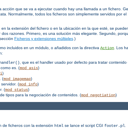
 acción que se va a ejecutar cuando hay una llamada a un fichero. Ge
trata. Normalmente, todos los ficheros son simplemente servidos por el 
 la extensión del fichero o en la ubicación en la que esté, se pueden
por dos razones. Primero, es una solución más elegante. Segundo, porq
 sección
Ficheros y extensiones múltiples
.)
mo incluidos en un módulo, o añadidos con la directiva
. Los h
Action
n:
, que es el handler usado por defecto para tratar contenido 
handler()
 como es. (
)
mod_asis
)
i
 (
)
mod_imagemap
 servidor. (
)
mod_info
. (
)
mod_status
de tipos para la negociación de contenidos. (
)
mod_negotiation
n de ficheros con la extensión
se lance el script CGI
.
html
footer.pl