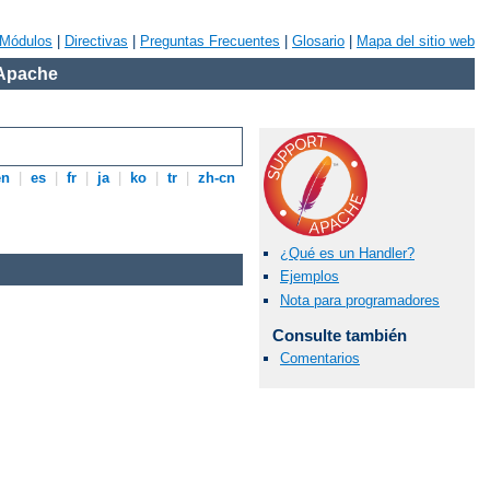
Módulos
|
Directivas
|
Preguntas Frecuentes
|
Glosario
|
Mapa del sitio web
 Apache
en
|
es
|
fr
|
ja
|
ko
|
tr
|
zh-cn
¿Qué es un Handler?
Ejemplos
Nota para programadores
Consulte también
Comentarios