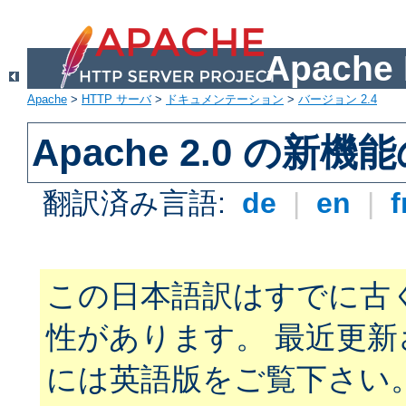
Apach
Apache
>
HTTP サーバ
>
ドキュメンテーション
>
バージョン 2.4
Apache 2.0 の新機
翻訳済み言語:
de
|
en
|
f
この日本語訳はすでに古
性があります。 最近更
には英語版をご覧下さい