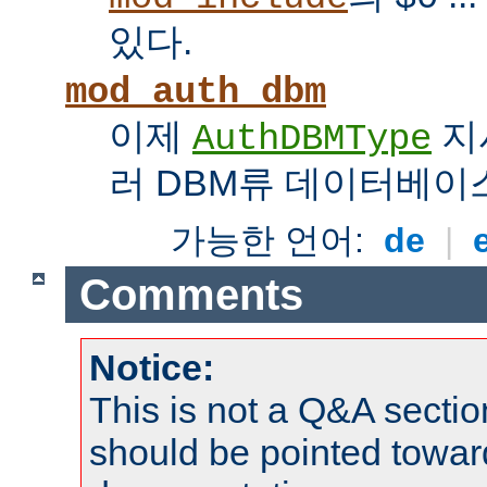
있다.
mod_auth_dbm
이제
지
AuthDBMType
러 DBM류 데이터베이
가능한 언어:
de
|
Comments
Notice:
This is not a Q&A sect
should be pointed towar