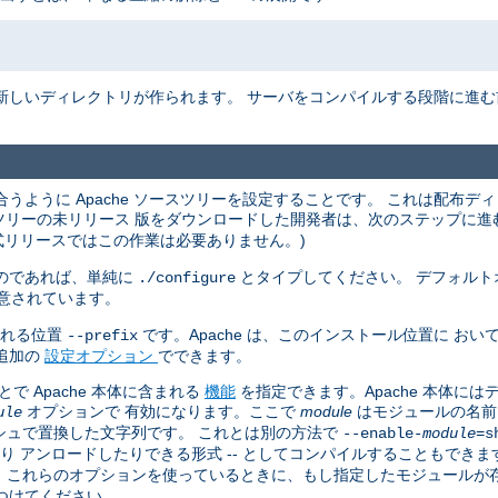
新しいディレクトリが作られます。 サーバをコンパイルする段階に進
うように Apache ソースツリーを設定することです。 これは配布デ
ースツリーの未リリース 版をダウンロードした開発者は、次のステップに
式リリースではこの作業は必要ありません。)
のであれば、単純に
とタイプしてください。 デフォルト
./configure
意されています。
される位置
です。Apache は、このインストール位置に お
--prefix
追加の
設定オプション
でできます。
 Apache 本体に含まれる
機能
を指定できます。Apache 本体に
オプションで 有効になります。ここで
module
はモジュールの名前
ule
シュで置換した文字列です。 これとは別の方法で
--enable-
module
=s
たり アンロードしたりできる形式 -- としてコンパイルすることもできま
す。 これらのオプションを使っているときに、もし指定したモジュール
つけてください。