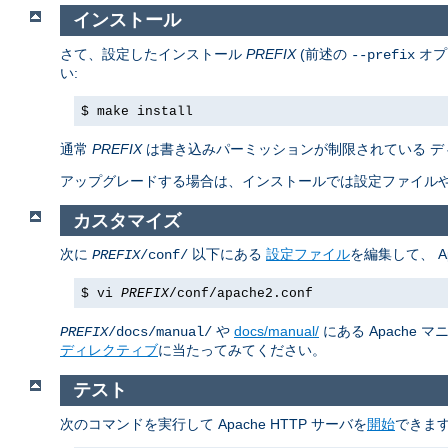
インストール
さて、設定したインストール
PREFIX
(前述の
オプ
--prefix
い:
$ make install
通常
PREFIX
は書き込みパーミッションが制限されている デ
アップグレードする場合は、インストールでは設定ファイルや
カスタマイズ
次に
以下にある
設定ファイル
を編集して、 A
PREFIX
/conf/
$ vi
PREFIX
/conf/apache2.conf
や
docs/manual/
にある Apache
PREFIX
/docs/manual/
ディレクティブ
に当たってみてください。
テスト
次のコマンドを実行して Apache HTTP サーバを
開始
できます