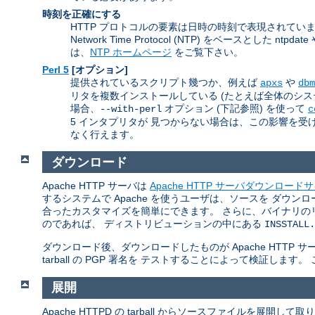
時刻を正確にする
HTTP プロトコルの要素は日時の時刻で表現されて
Network Time Protocol (NTP) をベースとし
は、
NTP ホームページ
をご覧下さい。
Perl 5
[オプション]
提供されているスクリプト幾つか、例えば
や
apxs
dbm
リタを複数インストールしている (たとえば全体のシステムの
場合、
オプション (下記参照) を使って
--with-perl
c
5 インタプリタが 見つからない場合は、この影響を受ける
なく行えます。
ダウンロード
Apache HTTP サーバは
Apache HTTP サーバダウンロード
するシステムで Apache を使うユーザは、ソースを ダ
合ったカスタマイズを簡単にできます。 さらに、バイナリの
のであれば、 ディストリビューションの中にある
INSSTALL.
ダウンロード後、ダウンロードしたものが Apache HTT
tarball の PGP 署名を テストすることによって検証します
展開
Apache HTTPD の tarball からソースファイルを展開し