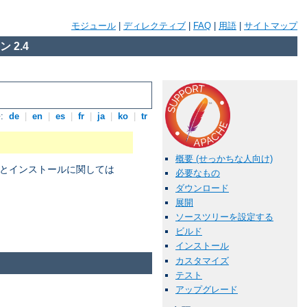
モジュール
|
ディレクティブ
|
FAQ
|
用語
|
サイトマップ
 2.4
:
de
|
en
|
es
|
fr
|
ja
|
ko
|
tr
概要 (せっかちな人向け)
パイルとインストールに関しては
必要なもの
ダウンロード
展開
ソースツリーを設定する
。
ビルド
インストール
カスタマイズ
テスト
アップグレード