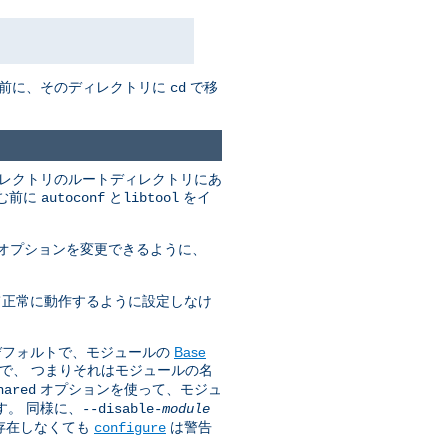
む前に、そのディレクトリに
で移
cd
ィレクトリのルートディレクトリにあ
進む前に
と
をイ
autoconf
libtool
オプションを変更できるように、
いて正常に動作するように設定しなけ
はデフォルトで、モジュールの
Base
で、 つまりそれはモジュールの名
オプションを使って、モジュ
hared
す。 同様に、
--disable-
module
が存在しなくても
は警告
configure