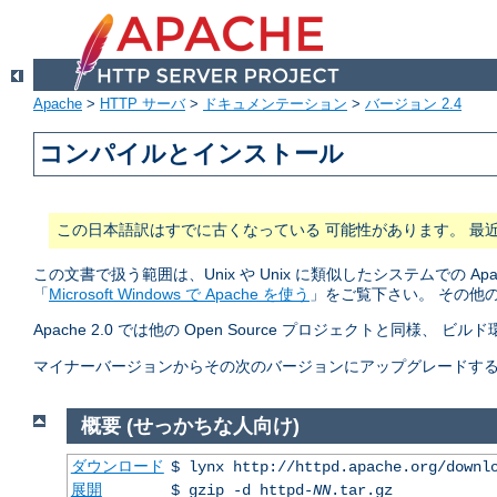
Apache
>
HTTP サーバ
>
ドキュメンテーション
>
バージョン 2.4
コンパイルとインストール
この日本語訳はすでに古くなっている 可能性があります。 最
この文書で扱う範囲は、Unix や Unix に類似したシステムでの A
「
Microsoft Windows で Apache を使う
」をご覧下さい。 その他
Apache 2.0 では他の Open Source プロジェクトと同様、 ビ
マイナーバージョンからその次のバージョンにアップグレードする (2.2.
概要 (せっかちな人向け)
ダウンロード
$ lynx http://httpd.apache.org/downl
展開
$ gzip -d httpd-
NN
.tar.gz