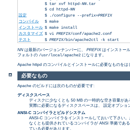
$ tar xvf httpd-
NN
.tar
$ cd httpd-
NN
設定
$ ./configure --prefix=
PREFIX
コンパイル
$ make
インストール
$ make install
カスタマイズ
$ vi
PREFIX
/conf/apache2.conf
テスト
$
PREFIX
/bin/apache2ctl -k start
NN
は最新のバージョンナンバーに、
PREFIX
はインストール
フォルトの
になります。
/usr/local/apache2
Apache httpd のコンパイルとインストールに必要な
必要なもの
Apache のビルドには次のものが必要です:
ディスクスペース
ディスクに少なくとも 50 MB の一時的な空き容量がある
実際に必要になるディスクスペースは、 設定オプショ
ANSI-C コンパイラとビルドシステム
ANSI-C コンパイラをインストールしておいて下さい
なくとも提供されているコンパイラが ANSI 準拠で
ている必要があります。