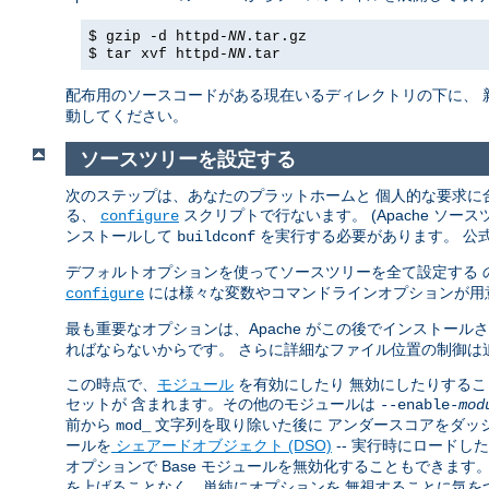
$ gzip -d httpd-
NN
.tar.gz
$ tar xvf httpd-
NN
.tar
配布用のソースコードがある現在いるディレクトリの下に、 
動してください。
ソースツリーを設定する
次のステップは、あなたのプラットホームと 個人的な要求に合
る、
スクリプトで行ないます。 (Apache ソ
configure
ンストールして
を実行する必要があります。 公
buildconf
デフォルトオプションを使ってソースツリーを全て設定する 
には様々な変数やコマンドラインオプションが用
configure
最も重要なオプションは、Apache がこの後でインストール
ればならないからです。 さらに詳細なファイル位置の制御は
この時点で、
モジュール
を有効にしたり 無効にしたりすることで
セットが 含まれます。その他のモジュールは
--enable-
mod
前から
文字列を取り除いた後に アンダースコアをダッ
mod_
ールを
シェアードオブジェクト (DSO)
-- 実行時にロードし
オプションで Base モジュールを無効化することもできま
を上げることなく、単純にオプションを 無視することに気を