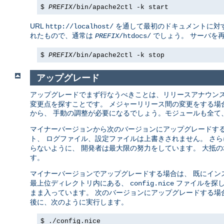
$
PREFIX
/bin/apache2ctl -k start
URL
を通して最初のドキュメントに対す
http://localhost/
れたもので、通常は
でしょう。 サーバを
PREFIX
/htdocs/
$
PREFIX
/bin/apache2ctl -k stop
アップグレード
アップグレードでまず行なうべきことは、リリースアナウン
変更点を探すことです。 メジャーリリース間の変更をする場合 (例え
から、 手動の調整が必要になるでしょう。モジュールも全て、
マイナーバージョンから次のバージョンにアップグレードする場合 (例
ト、 ログファイル、設定ファイルは上書きされません。 さ
らないように、 開発者は最大限の努力をしています。 大抵
す。
マイナーバージョンでアップグレードする場合は、 既にイン
最上位ディレクトリ内にある、
ファイルを探し
config.nice
まま入っています。 次のバージョンにアップグレードする場
後に、次のように実行します。
$ ./config.nice