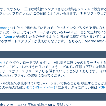
います。ですから、 正確な時刻にシンクロさせる機能をシステムに設定す
た ntpdate や xntpd プログラムが この目的によく用いられます。NTP ソフ
は Perl で書かれているので、Perl 5 インタプリタが必要になります 
manage
一部 としてインストールされている Perl 4 と、自分で追加でインスト
が意図したものを使うように 明示的に指定すると良いでし
onfigure
サポートスクリプトが使えなくなります。 もちろん、Apache http
サイト
からダウンロードできますし、 同じ場所に幾つかのミラーサイトもリ
ウンロードしてビルドしたほうが良いでしょう。 ビルドの手順（下記）は簡
リリースはソースリリースよりも 遅れていることがよくあります。 そ
ファイルの説明に従ってください。
bindist
P サーバの完全で改竄されていないバージョンであることを 検証すること
。 この手順の詳細は
ダウンロード ページ
にあり、さらに詳しい例は
PG
て取り出すとは、 単なる圧縮の解除と tar の展開です: