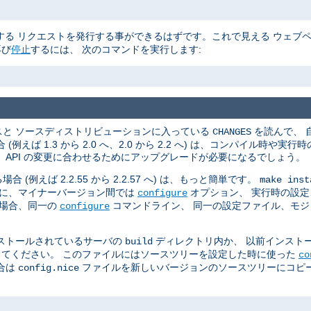
る リクエストを発行する事ができるはずです。これで見える ウェブ
再び
停止
するには、 次のコマンドを実行します:
スと ソースディストリビューションに入っている
を読んで、 
CHANGES
ば 1.3 から 2.0 へ、2.0 から 2.2 へ) は、コンパイル時や
API の変更に合わせるためにアップグレードが必要になるでしょう。
えば 2.2.55 から 2.2.57 へ) は、もっと簡単です。
make inst
らに、マイナーバージョン間では
オプション、 実行時の設定、
configure
の場合、同一の
コマンドライン、 同一の設定ファイル、モ
configure
ストールされているサーバの
ディレクトリ内か、 以前インスト
build
てください。 このファイルにはソースツリーを設定した時に使った
co
合は
ファイルを新しいバージョンのソースツリーにコピー
config.nice