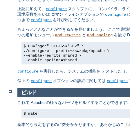
上記に加えて、
スクリプトに、 コンパイラ、ラ
configure
環境変数あるいは コマンドラインオプションで
に
configure
つきで
を呼び出してください。
configure
ちょっとどんなことができるかを見せましょう。 ここで典型
つの追加モジュール
と
を後で 
mod_rewrite
mod_speling
$ CC="pgcc" CFLAGS="-O2" \
./configure --prefix=/sw/pkg/apache \
--enable-rewrite=shared \
--enable-speling=shared
を実行したら、システムの機能を テストしたり、後
configure
個々の
オプションの詳細に関しては
configure
configure
ビルド
これで Apache の様々なパーツをビルドすることができま
$ make
基本的な設定をするのに数分かかりますが、 あらかじめご了