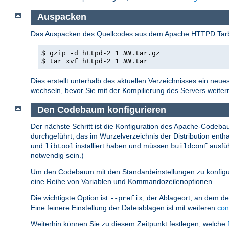
Auspacken
Das Auspacken des Quellcodes aus dem Apache HTTPD Tarbal
$ gzip -d httpd-2_1_
NN
.tar.gz
$ tar xvf httpd-2_1_
NN
.tar
Dies erstellt unterhalb des aktuellen Verzeichnisses ein neues
wechseln, bevor Sie mit der Kompilierung des Servers weite
Den Codebaum konfigurieren
Der nächste Schritt ist die Konfiguration des Apache-Codebau
durchgeführt, das im Wurzelverzeichnis der Distribution en
und
installiert haben und müssen
ausfüh
libtool
buildconf
notwendig sein.)
Um den Codebaum mit den Standardeinstellungen zu konfigu
eine Reihe von Variablen und Kommandozeilenoptionen.
Die wichtigste Option ist
, der Ablageort, an dem der
--prefix
Eine feinere Einstellung der Dateiablagen ist mit weiteren
con
Weiterhin können Sie zu diesem Zeitpunkt festlegen, welche