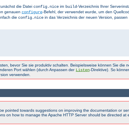
zunächst die Datei
im
-Verzeichnis Ihrer Serverins
config.nice
build
 den genauen
-Befehl, der verwendet wurde, um den Quellcod
configure
einfach die
in das Verzeichnis der neuen Version, passen 
config.nice
sten, bevor Sie sie produktiv schalten. Beispielsweise können Sie die 
nderen Port wählen (durch Anpassen der
-Direktive). So könne
Listen
ersion verwenden.
be pointed towards suggestions on improving the documentation or ser
tions on how to manage the Apache HTTP Server should be directed at e