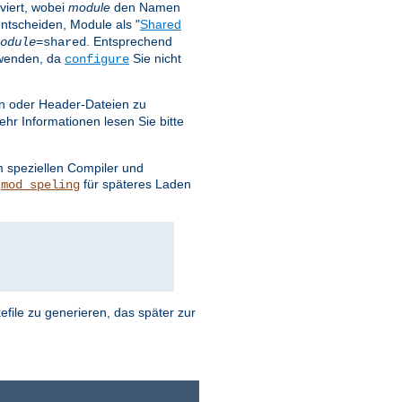
viert, wobei
module
den Namen
entscheiden, Module als "
Shared
. Entsprechend
odule
=shared
rwenden, da
Sie nicht
configure
ken oder Header-Dateien zu
r Informationen lesen Sie bitte
m speziellen Compiler und
d
für späteres Laden
mod_speling
file zu generieren, das später zur