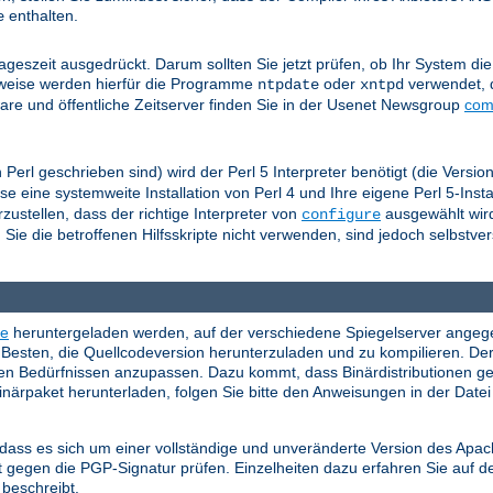
enthalten.
e
eszeit ausgedrückt. Darum sollten Sie jetzt prüfen, ob Ihr System die 
herweise werden hierfür die Programme
oder
verwendet, 
ntpdate
xntpd
re und öffentliche Zeitserver finden Sie in der Usenet Newsgroup
com
n Perl geschrieben sind) wird der Perl 5 Interpreter benötigt (die Versi
 eine systemweite Installation von Perl 4 und Ihre eigene Perl 5-Instal
ustellen, dass der richtige Interpreter von
ausgewählt wird
configure
ie die betroffenen Hilfsskripte nicht verwenden, sind jedoch selbstver
te
heruntergeladen werden, auf der verschiedene Spiegelserver angege
Besten, die Quellcodeversion herunterzuladen und zu kompilieren. Der
hren Bedürfnissen anzupassen. Dazu kommt, dass Binärdistributionen g
Binärpaket herunterladen, folgen Sie bitte den Anweisungen in der Date
, dass es sich um einer vollständige und unveränderte Version des Ap
 gegen die PGP-Signatur prüfen. Einzelheiten dazu erfahren Sie auf d
beschreibt.