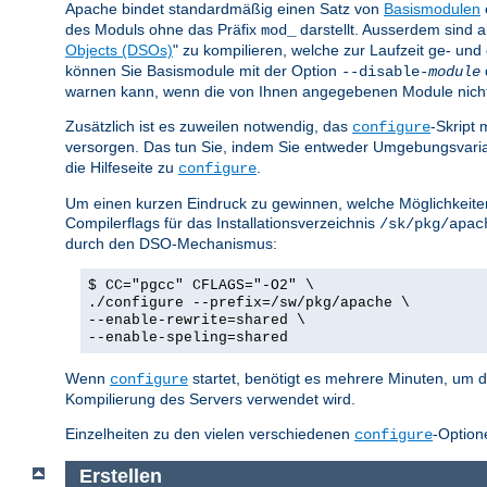
Apache bindet standardmäßig einen Satz von
Basismodulen
des Moduls ohne das Präfix
darstellt. Ausserdem sind a
mod_
Objects (DSOs)
" zu kompilieren, welche zur Laufzeit ge- u
können Sie Basismodule mit der Option
--disable-
module
warnen kann, wenn die von Ihnen angegebenen Module nicht ex
Zusätzlich ist es zuweilen notwendig, das
-Skript 
configure
versorgen. Das tun Sie, indem Sie entweder Umgebungsvar
die Hilfeseite zu
.
configure
Um einen kurzen Eindruck zu gewinnen, welche Möglichkeiten 
Compilerflags für das Installationsverzeichnis
/sk/pkg/apac
durch den DSO-Mechanismus:
$ CC="pgcc" CFLAGS="-O2" \
./configure --prefix=/sw/pkg/apache \
--enable-rewrite=shared \
--enable-speling=shared
Wenn
startet, benötigt es mehrere Minuten, um d
configure
Kompilierung des Servers verwendet wird.
Einzelheiten zu den vielen verschiedenen
-Option
configure
Erstellen