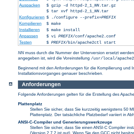
Auspacken
$ gzip -d httpd-2_1_
NN
.tar.gz
$ tar xvf httpd-2_1_
NN
.tar
Konfigurieren
$ ./configure --prefix=
PREFIX
Kompilieren
$ make
Installieren
$ make install
Anpassen
$ vi
PREFIX
/conf/apache2.conf
Testen
$
PREFIX
/bin/apache2ctl start
NN
muss durch die Nummer der Unterversion ersetzt werde
angegeben ist, wird die Voreinstellung
/usr/local/apache2
Beginnend mit den Anforderungen für die Kompilierung und In
Installationsvorganges genauer beschrieben.
Anforderungen
Folgende Anforderungen gelten für die Erstellung des Apache
Plattenplatz
Stellen Sie sicher, dass Sie kurzzeitig wenigstens 50 
Plattenplatz. Der tatsächliche Platzbedarf variiert in
ANSI-C-Compiler und Generierungswerkzeuge
Stellen Sie sicher, dass Sie einen ANSI-C Compiler inst
(Version 2.7.2 ist gut). Wenn Sie den GCC nicht besitz