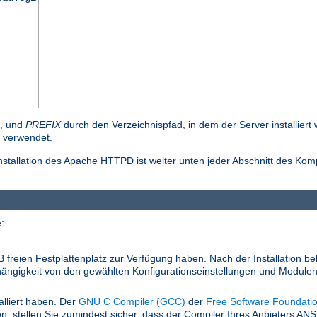
n, und
PREFIX
durch den Verzeichnispfad, in dem der Server installier
verwendet.
stallation des Apache HTTPD ist weiter unten jeder Abschnitt des Kom
:
MB freien Festplattenplatz zur Verfügung haben. Nach der Installation 
 Abhängigkeit von den gewählten Konfigurationseinstellungen und Modulen
alliert haben. Der
GNU C Compiler (GCC)
der
Free Software Foundati
en, stellen Sie zumindest sicher, dass der Compiler Ihres Anbieters A