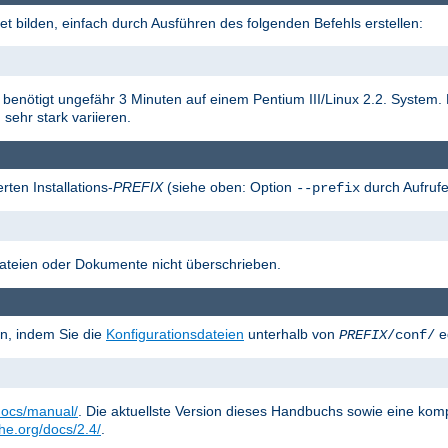
t bilden, einfach durch Ausführen des folgenden Befehls erstellen:
on benötigt ungefähr 3 Minuten auf einem Pentium III/Linux 2.2. System
sehr stark variieren.
rten Installations-
PREFIX
(siehe oben: Option
durch Aufrufe
--prefix
sdateien oder Dokumente nicht überschrieben.
n, indem Sie die
Konfigurationsdateien
unterhalb von
ed
PREFIX
/conf/
docs/manual/
. Die aktuellste Version dieses Handbuchs sowie eine kom
che.org/docs/2.4/
.