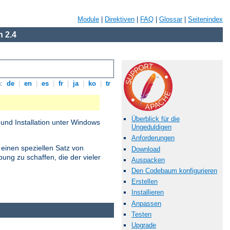
Module
|
Direktiven
|
FAQ
|
Glossar
|
Seitenindex
 2.4
n:
de
|
en
|
es
|
fr
|
ja
|
ko
|
tr
Überblick für die
und Installation unter Windows
Ungeduldigen
Anforderungen
 einen speziellen Satz von
Download
ung zu schaffen, die der vieler
Auspacken
Den Codebaum konfigurieren
Erstellen
Installieren
Anpassen
Testen
Upgrade