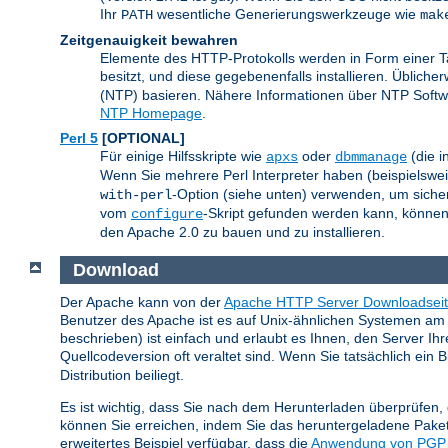
Ihr
wesentliche Generierungswerkzeuge wie
PATH
mak
Zeitgenauigkeit bewahren
Elemente des HTTP-Protokolls werden in Form einer Tag
besitzt, und diese gegebenenfalls installieren. Üblic
(NTP) basieren. Nähere Informationen über NTP Softwa
NTP Homepage
.
Perl 5
[OPTIONAL]
Für einige Hilfsskripte wie
oder
(die i
apxs
dbmmanage
Wenn Sie mehrere Perl Interpreter haben (beispielsweise
-Option (siehe unten) verwenden, um sicherz
with-perl
vom
-Skript gefunden werden kann, können S
configure
den Apache 2.0 zu bauen und zu installieren.
Download
Der Apache kann von der
Apache HTTP Server Downloadsei
Benutzer des Apache ist es auf Unix-ähnlichen Systemen am 
beschrieben) ist einfach und erlaubt es Ihnen, den Server I
Quellcodeversion oft veraltet sind. Wenn Sie tatsächlich ein 
Distribution beiliegt.
Es ist wichtig, dass Sie nach dem Herunterladen überprüfen
können Sie erreichen, indem Sie das heruntergeladene Paket
erweitertes Beispiel verfügbar, dass die
Anwendung von PGP