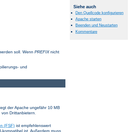
Siehe auch
Den Quellcode konfigurieren
Apache starten
Beenden und Neustarten
Kommentare
t werden soll. Wenn
PREFIX
nicht
pilierungs- und
belegt der Apache ungefähr 10 MB
 von Drittanbietern.
on (FSF)
ist empfehlenswert
NSI-kompatibel ist. Außerdem muss