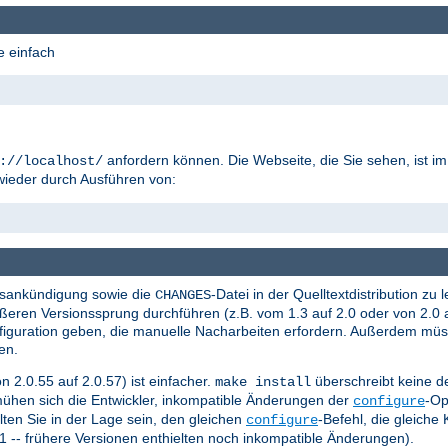
e einfach
anfordern können. Die Webseite, die Sie sehen, ist i
://localhost/
wieder durch Ausführen von:
ionsankündigung sowie die
-Datei in der Quelltextdistribution z
CHANGES
ßeren Versionssprung durchführen (z.B. vom 1.3 auf 2.0 oder von 2.0 a
figuration geben, die manuelle Nacharbeiten erfordern. Außerdem müss
en.
n 2.0.55 auf 2.0.57) ist einfacher.
überschreibt keine de
make install
hen sich die Entwickler, inkompatible Änderungen der
-Op
configure
lten Sie in der Lage sein, den gleichen
-Befehl, die gleiche
configure
41 -- frühere Versionen enthielten noch inkompatible Änderungen).