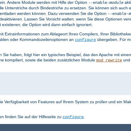
ein. Andere Module werden mit Hilfe der Option
akti
--enable-
module
lle Unterstriche durch Bindestriche zu ersetzen. Sie können sich auch 
nd entladen werden können. Dazu verwenden Sie die Option
--enable-
m
deaktivieren. Lassen Sie Vorsicht walten. wenn Sie diese Optionen ve
istieren; die Option wird dann einfach ignoriert.
mit Extrainformationen zum Ablageort Ihres Compilers, Ihrer Bibliothe
iablen oder Kommandozeilenoptionen an
übergeben. Für meh
configure
Sie haben, folgt hier ein typisches Beispiel, das den Apache mit eine
kompiliert, sowie die beiden zusätzlichen Module
un
he
mod_rewrite
ie Verfügbarkeit von Features auf Ihrem System zu prüfen und ein Make
en finden Sie auf der Hilfeseite zu
.
configure