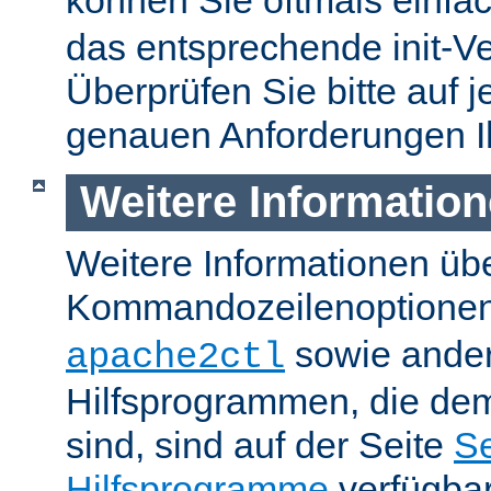
können Sie oftmals einfa
das entsprechende init-Ve
Überprüfen Sie bitte auf j
genauen Anforderungen I
Weitere Informatio
Weitere Informationen üb
Kommandozeilenoptione
sowie ande
apache2ctl
Hilfsprogrammen, die dem
sind, sind auf der Seite
Se
Hilfsprogramme
verfügbar.