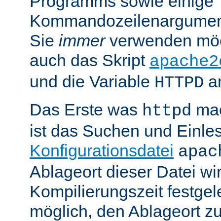
Programms sowie einige
Kommandozeilenargument
Sie
immer
verwenden möc
auch das Skript
apache2
und die Variable
am
HTTPD
Das Erste was
mac
httpd
ist das Suchen und Einle
Konfigurationsdatei
apac
Ablageort dieser Datei wi
Kompilierungszeit festgele
möglich, den Ablageort zu