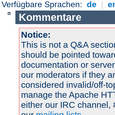
Verfügbare Sprachen:
de
|
e
Kommentare
Notice:
This is not a Q&A sect
should be pointed towar
documentation or serve
our moderators if they a
considered invalid/off-t
manage the Apache HTTP
either our IRC channel, 
our
mailing lists
.