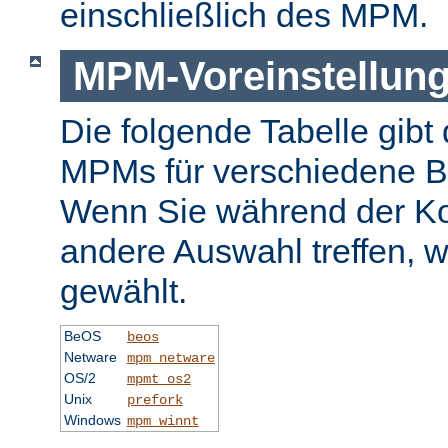
einschließlich des MPM.
MPM-Voreinstellun
Die folgende Tabelle gibt 
MPMs für verschiedene B
Wenn Sie während der Ko
andere Auswahl treffen, 
gewählt.
BeOS
beos
Netware
mpm_netware
OS/2
mpmt_os2
Unix
prefork
Windows
mpm_winnt