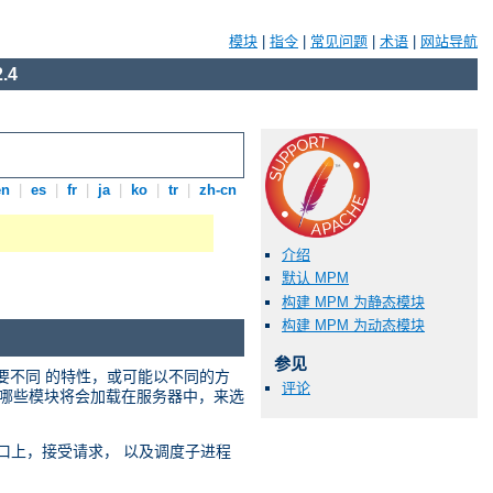
模块
|
指令
|
常见问题
|
术语
|
网站导航
.4
en
|
es
|
fr
|
ja
|
ko
|
tr
|
zh-cn
介绍
默认 MPM
构建 MPM 为静态模块
构建 MPM 为动态模块
参见
需要不同 的特性，或可能以不同的方
评论
选择哪些模块将会加载在服务器中，来选
络端口上，接受请求， 以及调度子进程