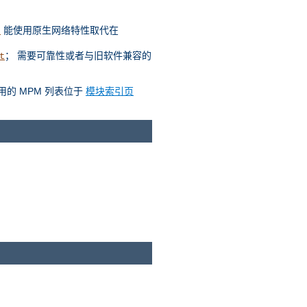
能使用原生网络特性取代在
t
； 需要可靠性或者与旧软件兼容的
t
用的 MPM 列表位于
模块索引页