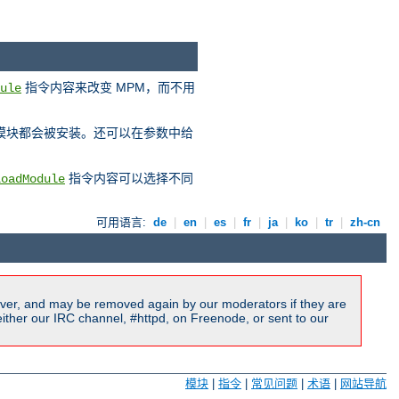
指令内容来改变 MPM，而不用
ule
 模块都会被安装。还可以在参数中给
指令内容可以选择不同
LoadModule
可用语言:
de
|
en
|
es
|
fr
|
ja
|
ko
|
tr
|
zh-cn
ver, and may be removed again by our moderators if they are
ither our IRC channel, #httpd, on Freenode, or sent to our
模块
|
指令
|
常见问题
|
术语
|
网站导航