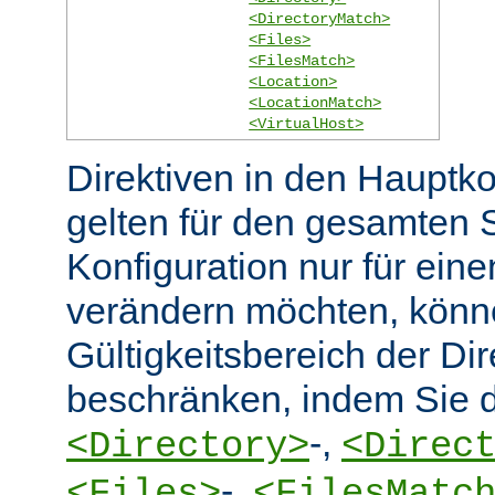
<DirectoryMatch>
<Files>
<FilesMatch>
<Location>
<LocationMatch>
<VirtualHost>
Direktiven in den Hauptko
gelten für den gesamten 
Konfiguration nur für eine
verändern möchten, könn
Gültigkeitsbereich der Dir
beschränken, indem Sie d
-,
<Directory>
<Direc
-,
<Files>
<FilesMatc