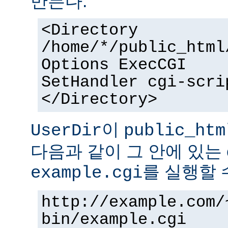
만든다.
<Directory
/home/*/public_html
Options ExecCGI
SetHandler cgi-scri
</Directory>
이
UserDir
public_htm
다음과 같이 그 안에 있는 
를 실행할 
example.cgi
http://example.com/
bin/example.cgi